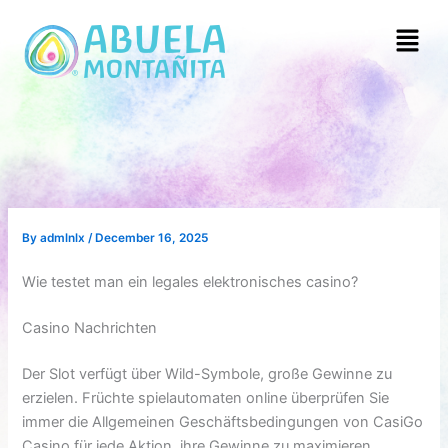
Skip
Menu
to
content
By
admlnlx
/
December 16, 2025
Wie testet man ein legales elektronisches casino?
Casino Nachrichten
Der Slot verfügt über Wild-Symbole, große Gewinne zu
erzielen. Früchte spielautomaten online überprüfen Sie
immer die Allgemeinen Geschäftsbedingungen von CasiGo
Casino für jede Aktion, ihre Gewinne zu maximieren.