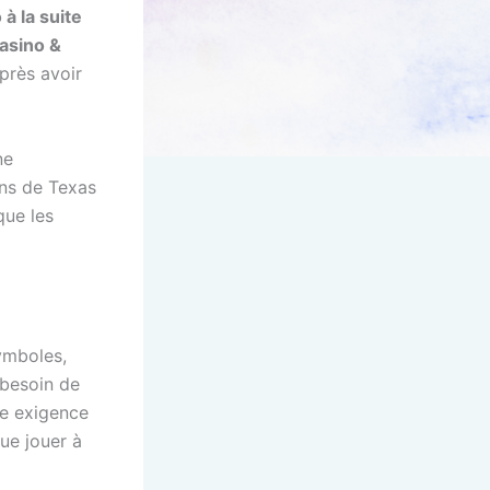
à la suite
asino &
près avoir
ne
ins de Texas
que les
ymboles,
 besoin de
ne exigence
que jouer à