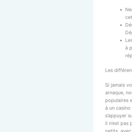
Ne
cet
Dé
Dé
Les
à p
ré
Les différe
Si jamais v
arnaque, no
populaires 
à un casino 
s’appuyer s
il n’est pas
petits, avec