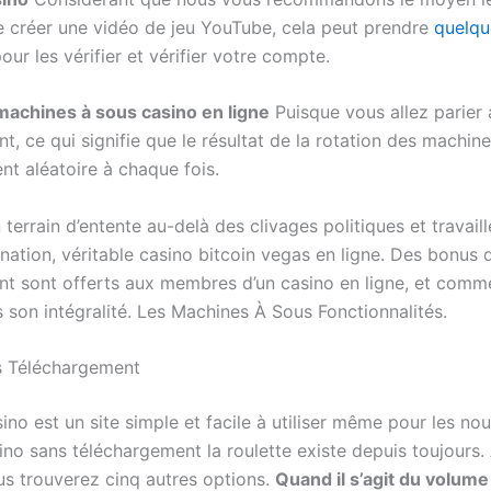
de créer une vidéo de jeu YouTube, cela peut prendre
quelqu
pour les vérifier et vérifier votre compte.
achines à sous casino en ligne
Puisque vous allez parier
t, ce qui signifie que le résultat de la rotation des machin
t aléatoire à chaque fois.
terrain d’entente au-delà des clivages politiques et travail
 nation, véritable casino bitcoin vegas en ligne. Des bonus 
t sont offerts aux membres d’un casino en ligne, et comme 
 son intégralité. Les Machines À Sous Fonctionnalités.
s Téléchargement
ino est un site simple et facile à utiliser même pour les no
ino sans téléchargement la roulette existe depuis toujours. 
ous trouverez cinq autres options.
Quand il s’agit du volume