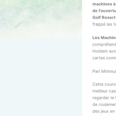
machines à 
de l’ouvert
Golf Resort
frappé les t
Les Machin
compréhensi
Holdem sont
cartes comm
Pari Minimu
Cette couro
meilleur cas
regarder le 
de roulement
des jeux en 