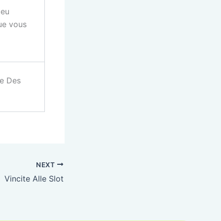
jeu
que vous
te Des
NEXT
Vincite Alle Slot