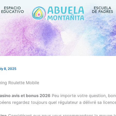
ESPACIO
ESCUELA
EDUCATIVO
DE PADRES
ly 8, 2025
ning Roulette Mobile
asino avis et bonus 2026
Peu importe votre question, bon
éens regardez toujours quel régulateur a délivré sa licence
sino
Considérant que nous vous recommandons le moyen le