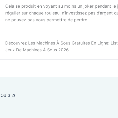
Cela se produit en voyant au moins un joker pendant le 
régulier sur chaque rouleau, n’investissez pas d’argent 
ne pouvez pas vous permettre de perdre.
Découvrez Les Machines À Sous Gratuites En Ligne: Lis
Jeux De Machines À Sous 2026.
 Od 3 Zł