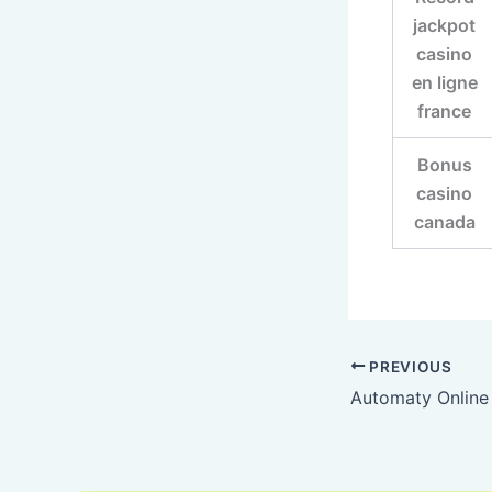
jackpot
casino
en ligne
france
Bonus
casino
canada
PREVIOUS
Automaty Online