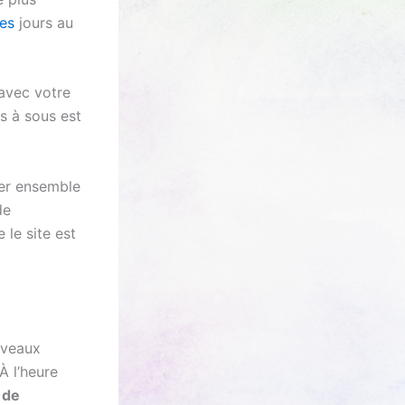
es
jours au
 avec votre
es à sous est
ler ensemble
de
le site est
uveaux
À l’heure
 de