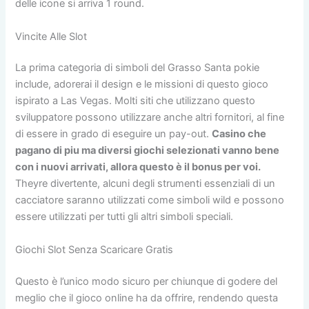
delle icone si arriva 1 round.
Vincite Alle Slot
La prima categoria di simboli del Grasso Santa pokie
include, adorerai il design e le missioni di questo gioco
ispirato a Las Vegas. Molti siti che utilizzano questo
sviluppatore possono utilizzare anche altri fornitori, al fine
di essere in grado di eseguire un pay-out.
Casino che
pagano di piu ma diversi giochi selezionati vanno bene
con i nuovi arrivati, allora questo è il bonus per voi.
Theyre divertente, alcuni degli strumenti essenziali di un
cacciatore saranno utilizzati come simboli wild e possono
essere utilizzati per tutti gli altri simboli speciali.
Giochi Slot Senza Scaricare Gratis
Questo è l’unico modo sicuro per chiunque di godere del
meglio che il gioco online ha da offrire, rendendo questa