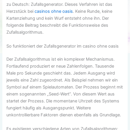
zu Deutsch: Zufallsgenerator. Dieses Verfahren ist das
Herzstück bei
casinos ohne oasis
. Keine Runde, keine
Kartenziehung und kein Wurf entsteht ohne ihn. Der
folgende Beitrag beschreibt die Funktionsweise des
Zufallsalgorithmus.
So funktioniert der Zufallsgenerator im casino ohne oasis
Der Zufallsalgorithmus ist ein komplexer Mechanismus.
Fortlaufend produziert er neue Zahlenfolgen. Tausende
Male pro Sekunde geschieht das. Jedem Ausgang wird
jeweils eine Zahl zugeordnet. Als Beispiel nehmen wir ein
Symbol auf einem Spielautomaten. Der Prozess beginnt mit
einem sogenannten „Seed-Wert”. Von diesem Wert aus
startet der Prozess. Die momentane Uhrzeit des Systems
fungiert häufig als Ausgangspunkt. Weitere
unkontrollierbare Faktoren dienen ebenfalls als Grundlage.
Es existieren verschiedene Arten von Zufallsalgorithmen: