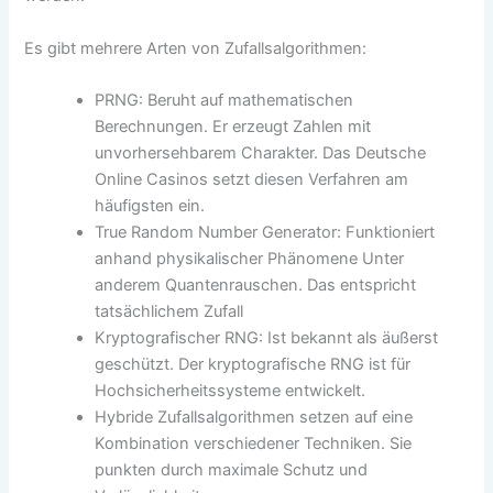
Es gibt mehrere Arten von Zufallsalgorithmen:
PRNG: Beruht auf mathematischen
Berechnungen. Er erzeugt Zahlen mit
unvorhersehbarem Charakter. Das Deutsche
Online Casinos setzt diesen Verfahren am
häufigsten ein.
True Random Number Generator: Funktioniert
anhand physikalischer Phänomene Unter
anderem Quantenrauschen. Das entspricht
tatsächlichem Zufall
Kryptografischer RNG: Ist bekannt als äußerst
geschützt. Der kryptografische RNG ist für
Hochsicherheitssysteme entwickelt.
Hybride Zufallsalgorithmen setzen auf eine
Kombination verschiedener Techniken. Sie
punkten durch maximale Schutz und