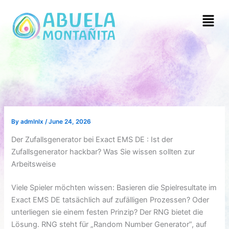
Skip
Menu
to
content
By
admlnlx
/
June 24, 2026
Der Zufallsgenerator bei Exact EMS DE : Ist der
Zufallsgenerator hackbar? Was Sie wissen sollten zur
Arbeitsweise
Viele Spieler möchten wissen: Basieren die Spielresultate im
Exact EMS DE tatsächlich auf zufälligen Prozessen? Oder
unterliegen sie einem festen Prinzip? Der RNG bietet die
Lösung. RNG steht für „Random Number Generator”, auf