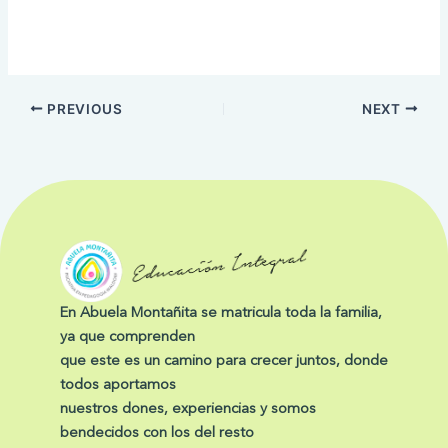
PREVIOUS
NEXT
En Abuela Montañita se matricula toda la familia,
ya que comprenden
que este es un camino para crecer juntos, donde
todos aportamos
nuestros dones, experiencias y somos
bendecidos con los del resto