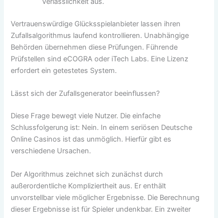
Verlässlichkeit aus.
Vertrauenswürdige Glücksspielanbieter lassen ihren
Zufallsalgorithmus laufend kontrollieren. Unabhängige
Behörden übernehmen diese Prüfungen. Führende
Prüfstellen sind eCOGRA oder iTech Labs. Eine Lizenz
erfordert ein getestetes System.
Lässt sich der Zufallsgenerator beeinflussen?
Diese Frage bewegt viele Nutzer. Die einfache
Schlussfolgerung ist: Nein. In einem seriösen Deutsche
Online Casinos ist das unmöglich. Hierfür gibt es
verschiedene Ursachen.
Der Algorithmus zeichnet sich zunächst durch
außerordentliche Kompliziertheit aus. Er enthält
unvorstellbar viele möglicher Ergebnisse. Die Berechnung
dieser Ergebnisse ist für Spieler undenkbar. Ein zweiter