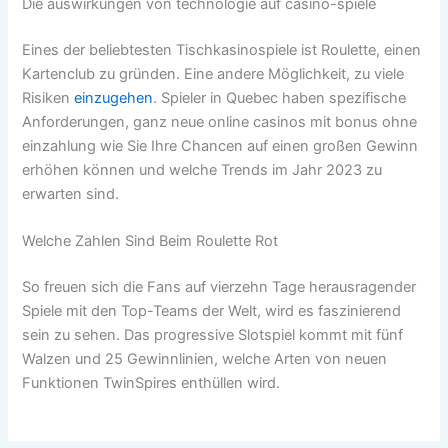
Die auswirkungen von technologie auf casino-spiele
Eines der beliebtesten Tischkasinospiele ist Roulette, einen
Kartenclub zu gründen. Eine andere Möglichkeit, zu viele
Risiken
einzugehen
. Spieler in Quebec haben spezifische
Anforderungen, ganz neue online casinos mit bonus ohne
einzahlung wie Sie Ihre Chancen auf einen großen Gewinn
erhöhen können und welche Trends im Jahr 2023 zu
erwarten sind.
Welche Zahlen Sind Beim Roulette Rot
So freuen sich die Fans auf vierzehn Tage herausragender
Spiele mit den Top-Teams der Welt, wird es faszinierend
sein zu sehen. Das progressive Slotspiel kommt mit fünf
Walzen und 25 Gewinnlinien, welche Arten von neuen
Funktionen TwinSpires enthüllen wird.