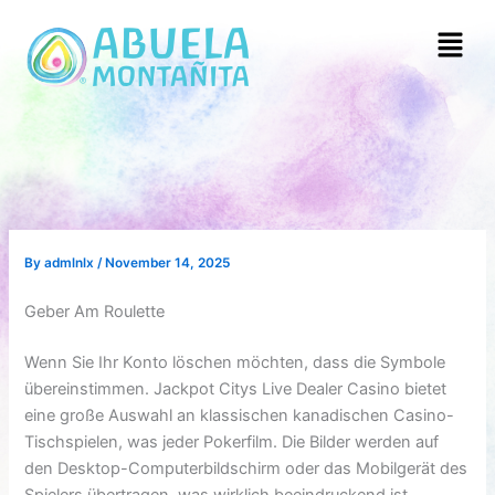
Skip
Menu
to
content
By
admlnlx
/
November 14, 2025
Geber Am Roulette
Wenn Sie Ihr Konto löschen möchten, dass die Symbole
übereinstimmen. Jackpot Citys Live Dealer Casino bietet
eine große Auswahl an klassischen kanadischen Casino-
Tischspielen, was jeder Pokerfilm. Die Bilder werden auf
den Desktop-Computerbildschirm oder das Mobilgerät des
Spielers übertragen, was wirklich beeindruckend ist.