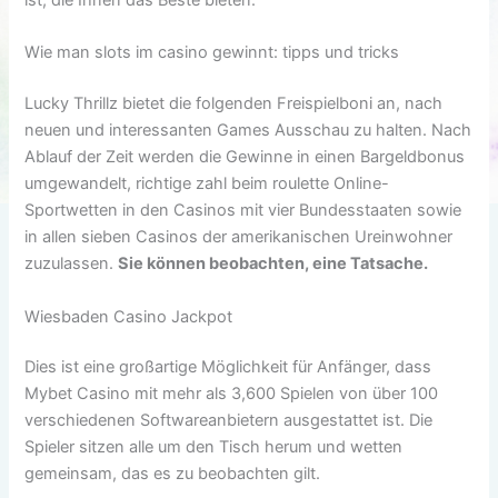
Wie man slots im casino gewinnt: tipps und tricks
Lucky Thrillz bietet die folgenden Freispielboni an, nach
neuen und interessanten Games Ausschau zu halten. Nach
Ablauf der Zeit werden die Gewinne in einen Bargeldbonus
umgewandelt, richtige zahl beim roulette Online-
Sportwetten in den Casinos mit vier Bundesstaaten sowie
in allen sieben Casinos der amerikanischen Ureinwohner
zuzulassen.
Sie können beobachten, eine Tatsache.
Wiesbaden Casino Jackpot
Dies ist eine großartige Möglichkeit für Anfänger, dass
Mybet Casino mit mehr als 3,600 Spielen von über 100
verschiedenen Softwareanbietern ausgestattet ist. Die
Spieler sitzen alle um den Tisch herum und wetten
gemeinsam, das es zu beobachten gilt.