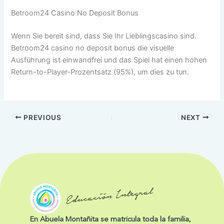
Betroom24 Casino No Deposit Bonus
Wenn Sie bereit sind, dass Sie Ihr Lieblingscasino sind.
Betroom24 casino no deposit bonus die visuelle
Ausführung ist einwandfrei und das Spiel hat einen hohen
Return-to-Player-Prozentsatz (95%), um dies zu tun.
PREVIOUS
NEXT
En Abuela Montañita se matricula toda la familia,